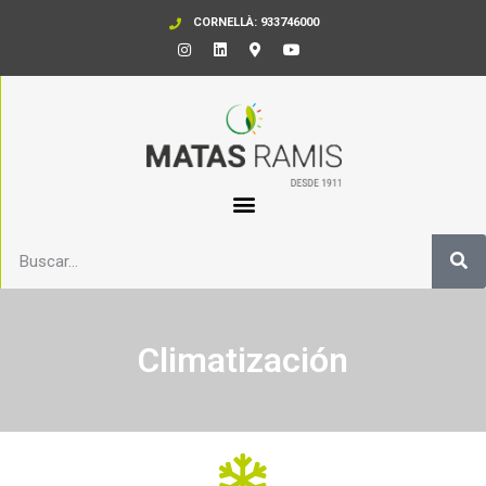
CORNELLÀ: 933746000
Climatización